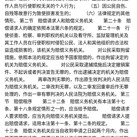
作人员与行使职权无关的个人行为； （五）因公民自伤、
自残等故意行为致使损害发生的； （六）法律规定的其他
情形。 第二节 赔偿请求人和赔偿义务机关 第二十条 赔
偿请求人的确定依照本法第六条的规定。 第二十一条 行
使侦查、检察、审判职权的机关以及看守所、监狱管理机关及
其工作人员在行使职权时侵犯公民、法人和其他组织的合法权
益造成损害的，该机关为赔偿义务机关。 对公民采取拘留
措施，依照本法的规定应当给予国家赔偿的，作出拘留决定的
机关为赔偿义务机关。 对公民采取逮捕措施后决定撤销案
件、不起诉或者判决宣告无罪的，作出逮捕决定的机关为赔偿
义务机关。 再审改判无罪的，作出原生效判决的人民法院
为赔偿义务机关。二审改判无罪，以及二审发回重审后作无罪
处理的，作出一审有罪判决的人民法院为赔偿义务机关。 第三
节 赔偿程序 第二十二条 赔偿义务机关有本法第十七
条、第十八条规定情形之一的，应当给予赔偿。 赔偿请求
人要求赔偿，应当先向赔偿义务机关提出。 赔偿请求人提
出赔偿请求，适用本法第十一条、第十二条的规定。 第二
十三条 赔偿义务机关应当自收到申请之日起两个月内，作出