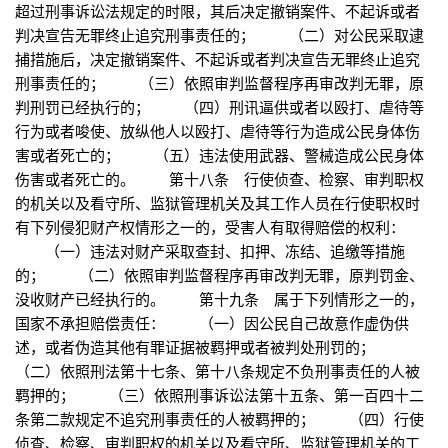
超过刑事诉讼法规定的时限，其后决定撤销案件、不起诉或者
判决宣告无罪终止追究刑事责任的； （二）对公民采取逮
捕措施后，决定撤销案件、不起诉或者判决宣告无罪终止追究
刑事责任的； （三）依照审判监督程序再审改判无罪，原
判刑罚已经执行的； （四）刑讯逼供或者以殴打、虐待等
行为或者唆使、放纵他人以殴打、虐待等行为造成公民身体伤
害或者死亡的； （五）违法使用武器、警械造成公民身体
伤害或者死亡的。 第十八条 行使侦查、检察、审判职权
的机关以及看守所、监狱管理机关及其工作人员在行使职权时
有下列侵犯财产权情形之一的，受害人有取得赔偿的权利：
（一）违法对财产采取查封、扣押、冻结、追缴等措施
的； （二）依照审判监督程序再审改判无罪，原判罚金、
没收财产已经执行的。 第十九条 属于下列情形之一的，
国家不承担赔偿责任： （一）因公民自己故意作虚伪供
述，或者伪造其他有罪证据被羁押或者被判处刑罚的；
（二）依照刑法第十七条、第十八条规定不负刑事责任的人被
羁押的； （三）依照刑事诉讼法第十五条、第一百四十二
条第二款规定不追究刑事责任的人被羁押的； （四）行使
侦查、检察、审判职权的机关以及看守所、监狱管理机关的工