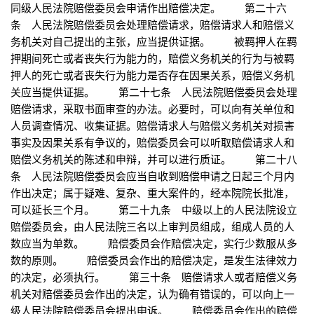
同级人民法院赔偿委员会申请作出赔偿决定。 第二十六
条 人民法院赔偿委员会处理赔偿请求，赔偿请求人和赔偿义
务机关对自己提出的主张，应当提供证据。 被羁押人在羁
押期间死亡或者丧失行为能力的，赔偿义务机关的行为与被羁
押人的死亡或者丧失行为能力是否存在因果关系，赔偿义务机
关应当提供证据。 第二十七条 人民法院赔偿委员会处理
赔偿请求，采取书面审查的办法。必要时，可以向有关单位和
人员调查情况、收集证据。赔偿请求人与赔偿义务机关对损害
事实及因果关系有争议的，赔偿委员会可以听取赔偿请求人和
赔偿义务机关的陈述和申辩，并可以进行质证。 第二十八
条 人民法院赔偿委员会应当自收到赔偿申请之日起三个月内
作出决定；属于疑难、复杂、重大案件的，经本院院长批准，
可以延长三个月。 第二十九条 中级以上的人民法院设立
赔偿委员会，由人民法院三名以上审判员组成，组成人员的人
数应当为单数。 赔偿委员会作赔偿决定，实行少数服从多
数的原则。 赔偿委员会作出的赔偿决定，是发生法律效力
的决定，必须执行。 第三十条 赔偿请求人或者赔偿义务
机关对赔偿委员会作出的决定，认为确有错误的，可以向上一
级人民法院赔偿委员会提出申诉。 赔偿委员会作出的赔偿