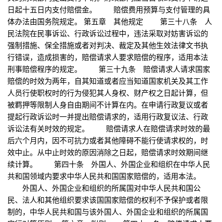
日起十五日内支付赔偿金。 赔偿费用预算与支付管理的具
体办法由国务院规定。 第五章 其他规定 第三十八条 人
民法院在民事诉讼、行政诉讼过程中，违法采取对妨害诉讼的
强制措施、保全措施或者对判决、裁定及其他生效法律文书执
行错误，造成损害的，赔偿请求人要求赔偿的程序，适用本法
刑事赔偿程序的规定。 第三十九条 赔偿请求人请求国家
赔偿的时效为两年，自其知道或者应当知道国家机关及其工作
人员行使职权时的行为侵犯其人身权、财产权之日起计算，但
被羁押等限制人身自由期间不计算在内。在申请行政复议或者
提起行政诉讼时一并提出赔偿请求的，适用行政复议法、行政
诉讼法有关时效的规定。 赔偿请求人在赔偿请求时效的最
后六个月内，因不可抗力或者其他障碍不能行使请求权的，时
效中止。从中止时效的原因消除之日起，赔偿请求时效期间继
续计算。 第四十条 外国人、外国企业和组织在中华人民
共和国领域内要求中华人民共和国国家赔偿的，适用本法。
外国人、外国企业和组织的所属国对中华人民共和国公
民、法人和其他组织要求该国国家赔偿的权利不予保护或者限
制的，中华人民共和国与该外国人、外国企业和组织的所属国