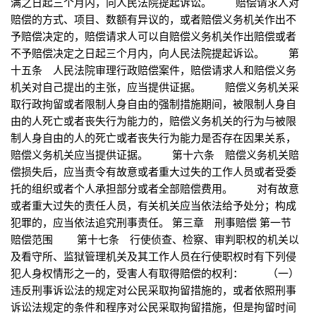
满之日起三个月内，向人民法院提起诉讼。 赔偿请求人对
赔偿的方式、项目、数额有异议的，或者赔偿义务机关作出不
予赔偿决定的，赔偿请求人可以自赔偿义务机关作出赔偿或者
不予赔偿决定之日起三个月内，向人民法院提起诉讼。 第
十五条 人民法院审理行政赔偿案件，赔偿请求人和赔偿义务
机关对自己提出的主张，应当提供证据。 赔偿义务机关采
取行政拘留或者限制人身自由的强制措施期间，被限制人身自
由的人死亡或者丧失行为能力的，赔偿义务机关的行为与被限
制人身自由的人的死亡或者丧失行为能力是否存在因果关系，
赔偿义务机关应当提供证据。 第十六条 赔偿义务机关赔
偿损失后，应当责令有故意或者重大过失的工作人员或者受委
托的组织或者个人承担部分或者全部赔偿费用。 对有故意
或者重大过失的责任人员，有关机关应当依法给予处分；构成
犯罪的，应当依法追究刑事责任。 第三章 刑事赔偿 第一节
赔偿范围 第十七条 行使侦查、检察、审判职权的机关以
及看守所、监狱管理机关及其工作人员在行使职权时有下列侵
犯人身权情形之一的，受害人有取得赔偿的权利： （一）
违反刑事诉讼法的规定对公民采取拘留措施的，或者依照刑事
诉讼法规定的条件和程序对公民采取拘留措施，但是拘留时间