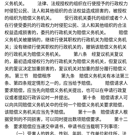
义务机关。 法律、法规授权的组织在行使授予的行政权力
时侵犯公民、法人和其他组织的合法权益造成损害的，被授权
的组织为赔偿义务机关。 受行政机关委托的组织或者个人
在行使受委托的行政权力时侵犯公民、法人和其他组织的合法
权益造成损害的，委托的行政机关为赔偿义务机关。 赔偿
义务机关被撤销的，继续行使其职权的行政机关为赔偿义务机
关；没有继续行使其职权的行政机关的，撤销该赔偿义务机关
的行政机关为赔偿义务机关。 第八条 经复议机关复议
的，最初造成侵权行为的行政机关为赔偿义务机关，但复议机
关的复议决定加重损害的，复议机关对加重的部分履行赔偿义
务。 第三节 赔偿程序 第九条 赔偿义务机关有本法第三
条、第四条规定情形之一的，应当给予赔偿。 赔偿请求人
要求赔偿，应当先向赔偿义务机关提出，也可以在申请行政复
议或者提起行政诉讼时一并提出。 第十条 赔偿请求人可
以向共同赔偿义务机关中的任何一个赔偿义务机关要求赔偿，
该赔偿义务机关应当先予赔偿。 第十一条 赔偿请求人根
据受到的不同损害，可以同时提出数项赔偿要求。 第十二
条 要求赔偿应当递交申请书，申请书应当载明下列事项：
（一）受害人的姓名、性别、年龄、工作单位和住所，法