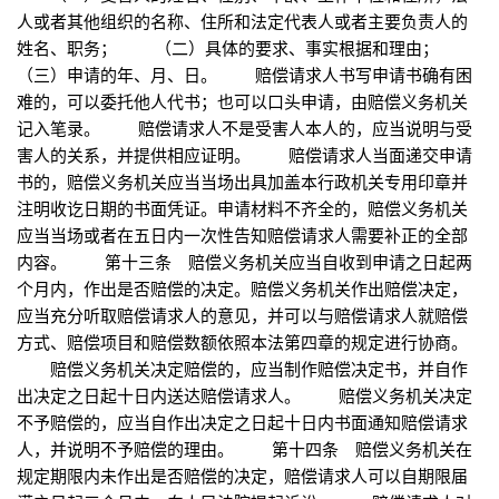
人或者其他组织的名称、住所和法定代表人或者主要负责人的
姓名、职务； （二）具体的要求、事实根据和理由；
（三）申请的年、月、日。 赔偿请求人书写申请书确有困
难的，可以委托他人代书；也可以口头申请，由赔偿义务机关
记入笔录。 赔偿请求人不是受害人本人的，应当说明与受
害人的关系，并提供相应证明。 赔偿请求人当面递交申请
书的，赔偿义务机关应当当场出具加盖本行政机关专用印章并
注明收讫日期的书面凭证。申请材料不齐全的，赔偿义务机关
应当当场或者在五日内一次性告知赔偿请求人需要补正的全部
内容。 第十三条 赔偿义务机关应当自收到申请之日起两
个月内，作出是否赔偿的决定。赔偿义务机关作出赔偿决定，
应当充分听取赔偿请求人的意见，并可以与赔偿请求人就赔偿
方式、赔偿项目和赔偿数额依照本法第四章的规定进行协商。
赔偿义务机关决定赔偿的，应当制作赔偿决定书，并自作
出决定之日起十日内送达赔偿请求人。 赔偿义务机关决定
不予赔偿的，应当自作出决定之日起十日内书面通知赔偿请求
人，并说明不予赔偿的理由。 第十四条 赔偿义务机关在
规定期限内未作出是否赔偿的决定，赔偿请求人可以自期限届