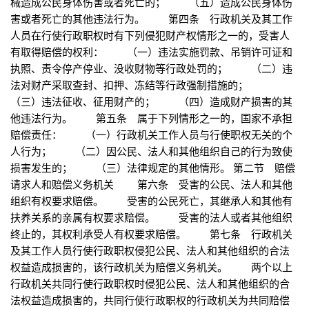
械造成公民身体伤害或者死亡的； （五）造成公民身体伤
害或者死亡的其他违法行为。 第四条 行政机关及其工作
人员在行使行政职权时有下列侵犯财产权情形之一的，受害人
有取得赔偿的权利： （一）违法实施罚款、吊销许可证和
执照、责令停产停业、没收财物等行政处罚的； （二）违
法对财产采取查封、扣押、冻结等行政强制措施的；
（三）违法征收、征用财产的； （四）造成财产损害的其
他违法行为。 第五条 属于下列情形之一的，国家不承担
赔偿责任： （一）行政机关工作人员与行使职权无关的个
人行为； （二）因公民、法人和其他组织自己的行为致使
损害发生的； （三）法律规定的其他情形。 第二节 赔偿
请求人和赔偿义务机关 第六条 受害的公民、法人和其他
组织有权要求赔偿。 受害的公民死亡，其继承人和其他有
扶养关系的亲属有权要求赔偿。 受害的法人或者其他组织
终止的，其权利承受人有权要求赔偿。 第七条 行政机关
及其工作人员行使行政职权侵犯公民、法人和其他组织的合法
权益造成损害的，该行政机关为赔偿义务机关。 两个以上
行政机关共同行使行政职权时侵犯公民、法人和其他组织的合
法权益造成损害的，共同行使行政职权的行政机关为共同赔偿