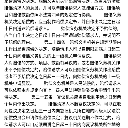
是否赔偿的决定。赔偿义务机关作出赔偿决定，应当充分听取
赔偿请求人的意见，并可以与赔偿请求人就赔偿方式、赔偿项
目和赔偿数额依照本法第四章的规定进行协商。 赔偿义务
机关决定赔偿的，应当制作赔偿决定书，并自作出决定之日起
十日内送达赔偿请求人。 赔偿义务机关决定不予赔偿的，
应当自作出决定之日起十日内书面通知赔偿请求人，并说明不
予赔偿的理由。 第二十四条 赔偿义务机关在规定期限内
未作出是否赔偿的决定，赔偿请求人可以自期限届满之日起三
十日内向赔偿义务机关的上一级机关申请复议。 赔偿请求
人对赔偿的方式、项目、数额有异议的，或者赔偿义务机关作
出不予赔偿决定的，赔偿请求人可以自赔偿义务机关作出赔偿
或者不予赔偿决定之日起三十日内，向赔偿义务机关的上一级
机关申请复议。 赔偿义务机关是人民法院的，赔偿请求人
可以依照本条规定向其上一级人民法院赔偿委员会申请作出赔
偿决定。 第二十五条 复议机关应当自收到申请之日起两
个月内作出决定。 赔偿请求人不服复议决定的，可以在收
到复议决定之日起三十日内向复议机关所在地的同级人民法院
赔偿委员会申请作出赔偿决定；复议机关逾期不作决定的，赔
偿请求人可以自期限届满之日起三十日内向复议机关所在地的