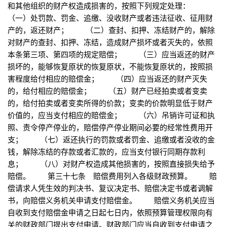
和其他组织的财产权造成损害的，按照下列规定处理：
（一）处罚款、罚金、追缴、没收财产或者违法征收、征用财
产的，返还财产； （二）查封、扣押、冻结财产的，解除
对财产的查封、扣押、冻结，造成财产损坏或者灭失的，依照
本条第三项、第四项的规定赔偿； （三）应当返还的财产
损坏的，能够恢复原状的恢复原状，不能恢复原状的，按照损
害程度给付相应的赔偿金； （四）应当返还的财产灭失
的，给付相应的赔偿金； （五）财产已经拍卖或者变卖
的，给付拍卖或者变卖所得的价款；变卖的价款明显低于财产
价值的，应当支付相应的赔偿金； （六）吊销许可证和执
照、责令停产停业的，赔偿停产停业期间必要的经常性费用开
支； （七）返还执行的罚款或者罚金、追缴或者没收的金
钱，解除冻结的存款或者汇款的，应当支付银行同期存款利
息； （八）对财产权造成其他损害的，按照直接损失给予
赔偿。 第三十七条 赔偿费用列入各级财政预算。 赔
偿请求人凭生效的判决书、复议决定书、赔偿决定书或者调解
书，向赔偿义务机关申请支付赔偿金。 赔偿义务机关应当
自收到支付赔偿金申请之日起七日内，依照预算管理权限向有
关的财政部门提出支付申请。财政部门应当自收到支付申请之