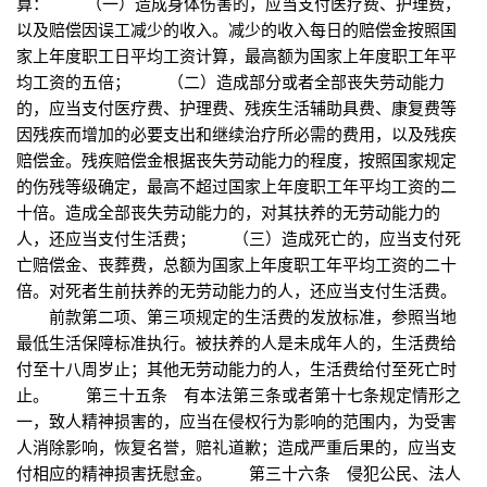
算： （一）造成身体伤害的，应当支付医疗费、护理费，
以及赔偿因误工减少的收入。减少的收入每日的赔偿金按照国
家上年度职工日平均工资计算，最高额为国家上年度职工年平
均工资的五倍； （二）造成部分或者全部丧失劳动能力
的，应当支付医疗费、护理费、残疾生活辅助具费、康复费等
因残疾而增加的必要支出和继续治疗所必需的费用，以及残疾
赔偿金。残疾赔偿金根据丧失劳动能力的程度，按照国家规定
的伤残等级确定，最高不超过国家上年度职工年平均工资的二
十倍。造成全部丧失劳动能力的，对其扶养的无劳动能力的
人，还应当支付生活费； （三）造成死亡的，应当支付死
亡赔偿金、丧葬费，总额为国家上年度职工年平均工资的二十
倍。对死者生前扶养的无劳动能力的人，还应当支付生活费。
前款第二项、第三项规定的生活费的发放标准，参照当地
最低生活保障标准执行。被扶养的人是未成年人的，生活费给
付至十八周岁止；其他无劳动能力的人，生活费给付至死亡时
止。 第三十五条 有本法第三条或者第十七条规定情形之
一，致人精神损害的，应当在侵权行为影响的范围内，为受害
人消除影响，恢复名誉，赔礼道歉；造成严重后果的，应当支
付相应的精神损害抚慰金。 第三十六条 侵犯公民、法人