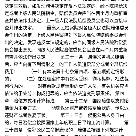
决定生效后，如发现赔偿决定违反本法规定的，经本院院长决
定或者上级人民法院指令，赔偿委员会应当在两个月内重新审
查并依法作出决定，上一级人民法院赔偿委员会也可以直接审
查并作出决定。 最高人民检察院对各级人民法院赔偿委员
会作出的决定，上级人民检察院对下级人民法院赔偿委员会作
出的决定，发现违反本法规定的，应当向同级人民法院赔偿委
员会提出意见，同级人民法院赔偿委员会应当在两个月内重新
审查并依法作出决定。 第三十一条 赔偿义务机关赔偿
后，应当向有下列情形之一的工作人员追偿部分或者全部赔偿
费用： （一）有本法第十七条第四项、第五项规定情形
的； （二）在处理案件中有贪污受贿，徇私舞弊，枉法裁
判行为的。 对有前款规定情形的责任人员，有关机关应当
依法给予处分；构成犯罪的，应当依法追究刑事责任。 第四
章 赔偿方式和计算标准 第三十二条 国家赔偿以支付赔
偿金为主要方式。 能够返还财产或者恢复原状的，予以返
还财产或者恢复原状。 第三十三条 侵犯公民人身自由
的，每日赔偿金按照国家上年度职工日平均工资计算。 第
三十四条 侵犯公民生命健康权的，赔偿金按照下列规定计