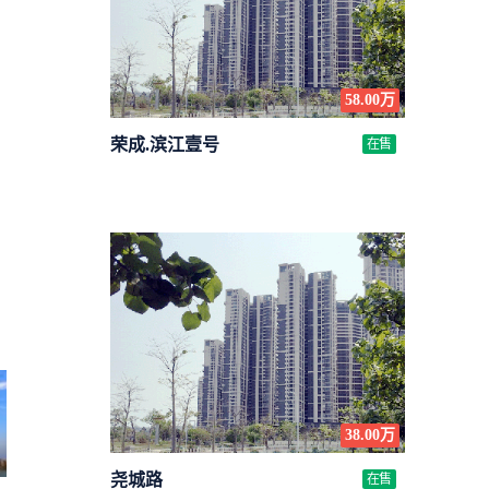
58.00万
荣成.滨江壹号
在售
38.00万
尧城路
在售