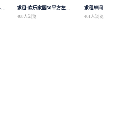
求租市中心简单装修400-500
求租:欢乐家园50平方左右的单身公寓廉...
求租单间
408
人浏览
461
人浏览